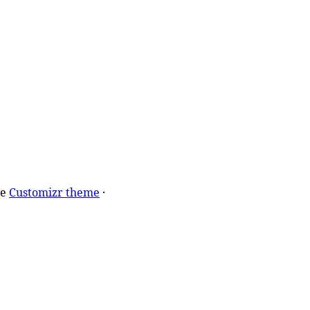
he
Customizr theme
·
桃園分公司
中和分公司
2
桃園市桃園區中正路1247
新北市中和區安和路9號
號17樓
TEL: 0800-453-999