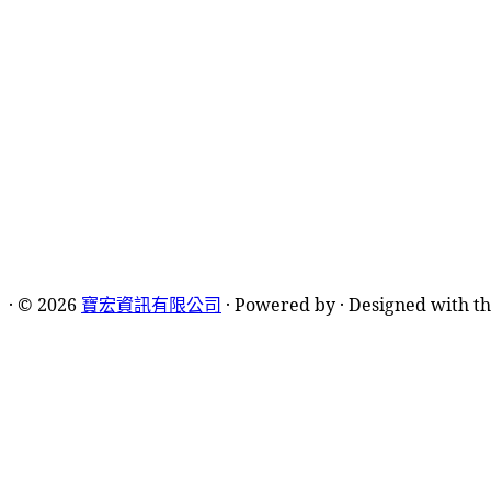
·
© 2026
寶宏資訊有限公司
·
Powered by
·
Designed with t
新北總公司
台北分公司
新北市汐止區新台五路一
台北市松山區長春路44
段99號13樓之6
號7樓之6