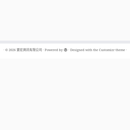
·
© 2026
寶宏資訊有限公司
·
Powered by
·
Designed with the
Customizr theme
·
桃園分公司
中和分公司
7
桃園市桃園區中正路1247號
新北市中和區安和路9號
17樓
TEL: 0800-453-999
TEL: 03-325-9363
產品資訊
下載與支援
服務據點