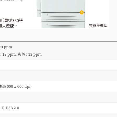
20 ppm
 : 12 ppm, 彩色 : 12 ppm
度600 x 600 dpi）
-T, USB 2.0