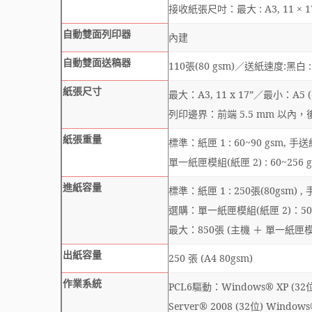
接收紙張尺吋：最大 : A3, 11 × 17” 
自動雙面列印器
內建
自動雙面送稿器
110張(80 gsm)／送紙速度:黑白 : 2
紙張尺寸
最大：A3, 11 x 17”／最小：A5 
列印邊界：前端 5.5 mm 以內，後端
紙張重量
標準：紙匣 1 : 60~90 gsm, 手送
單一紙匣模組(紙匣 2) : 60~256 
進紙容量
標準：紙匣 1 : 250張(80gsm) , 
選購：單一紙匣模組(紙匣 2)：500
最大：850張 (主機 ＋ 單一紙匣
出紙容量
250 張 (A4 80gsm)
作業系統
PCL6驅動：Windows® XP (32位),
Server® 2008 (32位) Windows