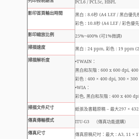
列印控制語言
PCL6 / PCL5c, HBPL
影印首頁輸出時間
黑白 : 8.6秒 (A4 LEF / 黑白優
彩色 : 10.8秒 (A4 LEF / 彩色優
影印縮放比例
25%~400% (可1%微調)
掃描速度
黑白 : 24 ppm, 彩色 : 19 ppm (2
掃描解析度
•TWAIN：
黑白和灰階 : 600 x 600 dpi, 400 x 
彩色 : 400 × 400 dpi, 300 × 300 
•WIA：
彩色, 黑白和灰階 : 400 x 400 dpi, 3
掃描文件尺寸
紙張及書籍原稿 – 最大297 × 432 mm
傳真傳輸模式
ITU-G3 （傳真功能選購）
傳真尺寸
傳真原稿尺吋：最大 : A3, 11 × 1