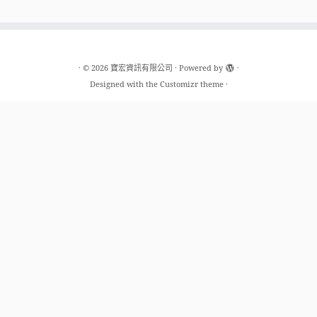
·
© 2026
寶宏資訊有限公司
·
Powered by
·
Designed with the
Customizr theme
·
新北總公司
新北市汐止區新台五路一段99號13樓之6
TEL: 02-2697-3819
台北分公司
台北市松山區長春路442號7樓之6
TEL: 02-2728-3819