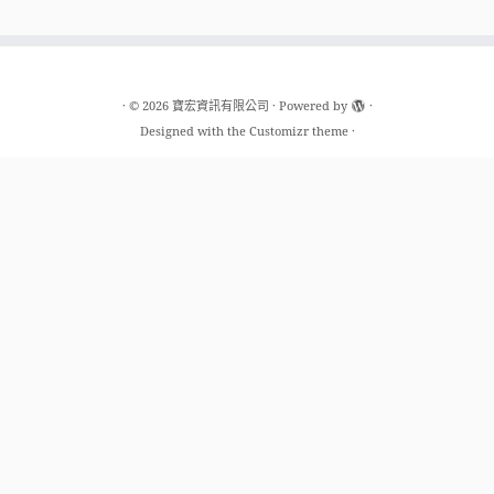
·
© 2026
寶宏資訊有限公司
·
Powered by
·
Designed with the
Customizr theme
·
新北總公司
新北市汐止區新台五路一段99號13樓之6
TEL: 02-2697-3819
台北分公司
台北市松山區長春路442號7樓之6
TEL: 02-2728-3819